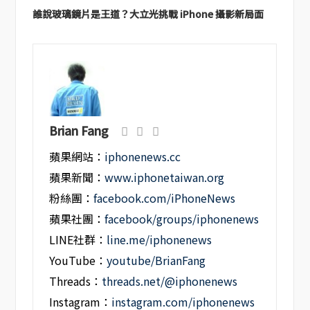
誰說玻璃鏡片是王道？大立光挑戰 iPhone 攝影新局面
Brian Fang
蘋果網站：
iphonenews.cc
蘋果新聞：
www.iphonetaiwan.org
粉絲團：
facebook.com/iPhoneNews
蘋果社團：
facebook/groups/iphonenews
LINE社群：
line.me/iphonenews
YouTube：
youtube/BrianFang
Threads：
threads.net/@iphonenews
Instagram：
instagram.com/iphonenews