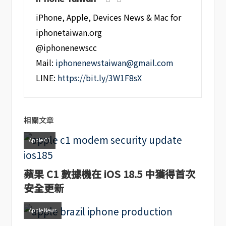
iPhone, Apple, Devices News & Mac for
iphonetaiwan.org
@iphonenewscc
Mail:
iphonenewstaiwan@gmail.com
LINE:
https://bit.ly/3W1F8sX
相關文章
Apple C1
蘋果 C1 數據機在 iOS 18.5 中獲得首次
安全更新
Apple News