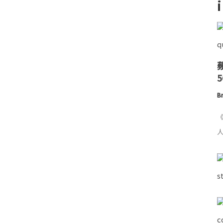
Br
《
人