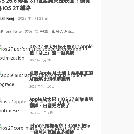
iOS 26.6 修補 87 個漏洞只是表面！偷偷
 iOS 27 鋪路
ian Fang
2026 年 7 月 28 日
iPhone News 愛瘋了》報導，很多人更新...
iOS 27 最大升級不是 AI！Apple
把「貼上」變一鍵完成
2026 年 7 月 28 日
別笑 Apple AI 太慢！蘋果真正的
AI 戰略比想像更聰明
2026 年 7 月 20 日
Apple 放大招！iOS 27 新增粵語
翻譯，出國更方便了
2026 年 7 月 9 日
iPhone 相機革命！RAW 9 把每
一張照片救回更多細節