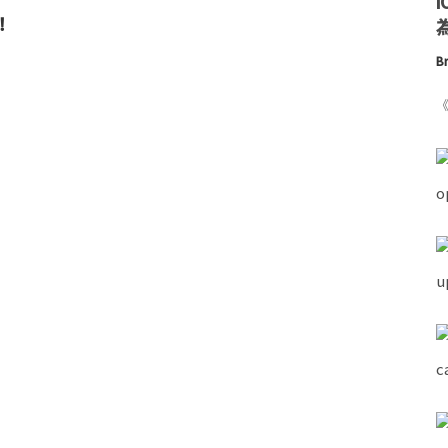
！
為
Br
《