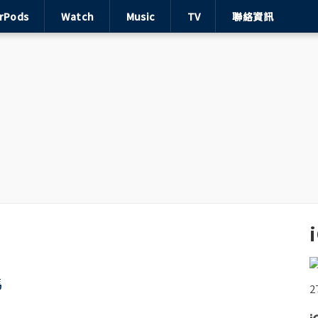
irPods
Watch
Music
TV
聯絡資訊