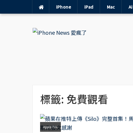
iPhone
iPad
Mac
A
Skip
to
content
標籤:
免費觀看
Apple TV+