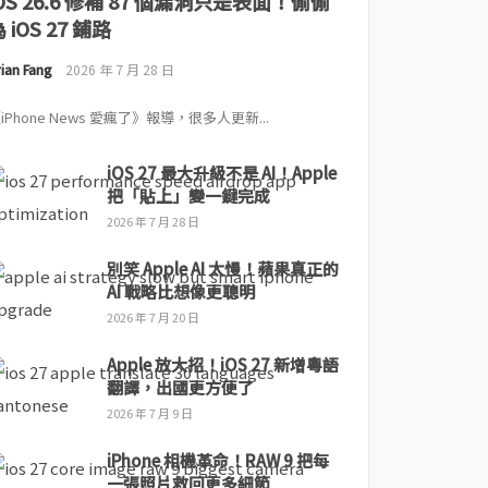
iOS 26.6 修補 87 個漏洞只是表面！偷偷
 iOS 27 鋪路
ian Fang
2026 年 7 月 28 日
iPhone News 愛瘋了》報導，很多人更新...
iOS 27 最大升級不是 AI！Apple
把「貼上」變一鍵完成
2026 年 7 月 28 日
別笑 Apple AI 太慢！蘋果真正的
AI 戰略比想像更聰明
2026 年 7 月 20 日
Apple 放大招！iOS 27 新增粵語
翻譯，出國更方便了
2026 年 7 月 9 日
iPhone 相機革命！RAW 9 把每
一張照片救回更多細節