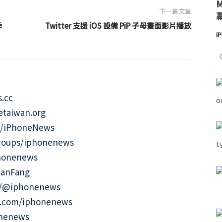
下一篇文章
季
Twitter 支援 iOS 設備 PiP 子母畫面影片播放
i
《
.cc
taiwan.org
m/iPhoneNews
roups/iphonenews
phonenews
ianFang
t/@iphonenews
m.com/iphonenews
onenews