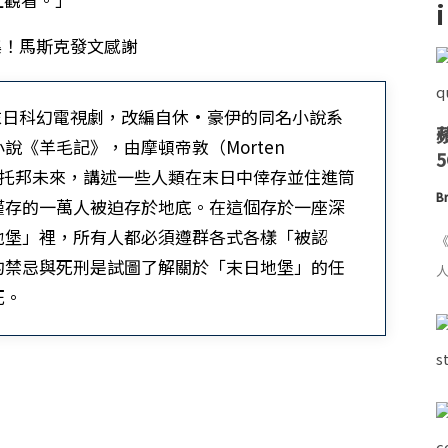
末日科幻電視劇，改編自休·豪伊的同名小說系
《羊毛記》，由摩頓帝敦（Morten
反烏托邦未來，講述一些人類在末日中倖存並住進筒
Br
僅存的一萬人被迫存於地底。在這個存於一座深
地堡」裡，所有人都必須遵群各式各樣「被認
《
的禁忌與死刑是試圖了解關於「末日地堡」的任
人
死。