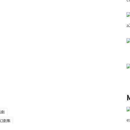
戲劇
幻劇集