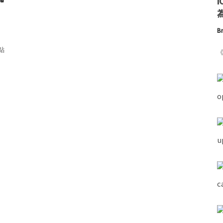
為
Br
 點
《