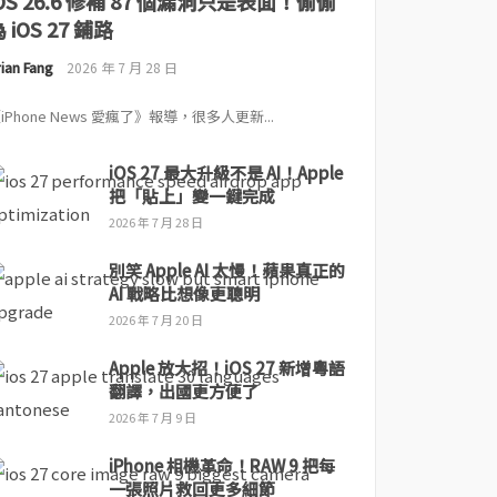
iOS 26.6 修補 87 個漏洞只是表面！偷偷
 iOS 27 鋪路
ian Fang
2026 年 7 月 28 日
iPhone News 愛瘋了》報導，很多人更新...
iOS 27 最大升級不是 AI！Apple
把「貼上」變一鍵完成
2026 年 7 月 28 日
別笑 Apple AI 太慢！蘋果真正的
AI 戰略比想像更聰明
2026 年 7 月 20 日
Apple 放大招！iOS 27 新增粵語
翻譯，出國更方便了
2026 年 7 月 9 日
iPhone 相機革命！RAW 9 把每
一張照片救回更多細節