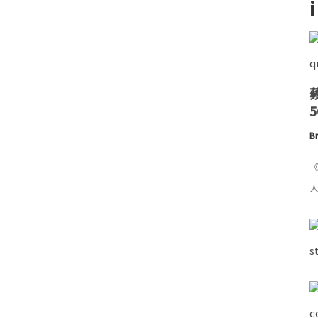
Br
《
人