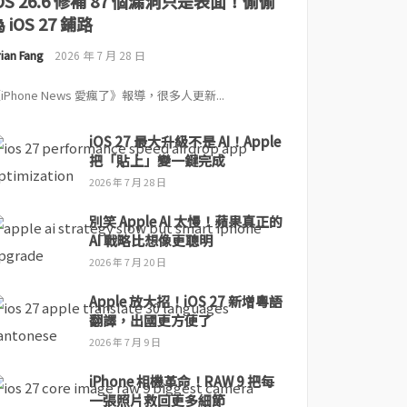
iOS 26.6 修補 87 個漏洞只是表面！偷偷
 iOS 27 鋪路
ian Fang
2026 年 7 月 28 日
iPhone News 愛瘋了》報導，很多人更新...
iOS 27 最大升級不是 AI！Apple
把「貼上」變一鍵完成
2026 年 7 月 28 日
別笑 Apple AI 太慢！蘋果真正的
AI 戰略比想像更聰明
2026 年 7 月 20 日
Apple 放大招！iOS 27 新增粵語
翻譯，出國更方便了
2026 年 7 月 9 日
iPhone 相機革命！RAW 9 把每
一張照片救回更多細節