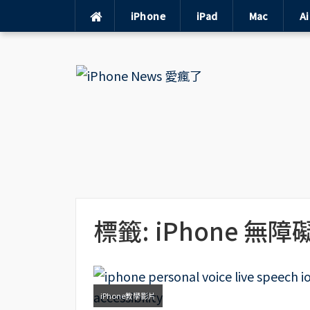
iPhone
iPad
Mac
A
Skip
to
content
標籤:
iPhone 無
iPhone教學影片