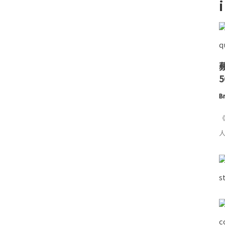
Br
《
人