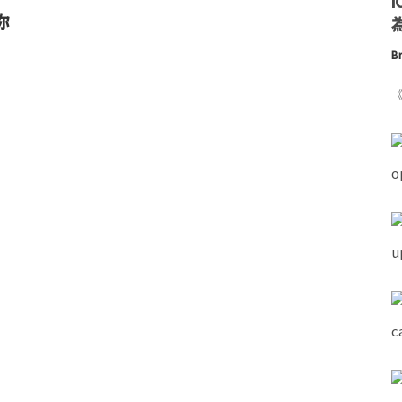
你
為
Br
《